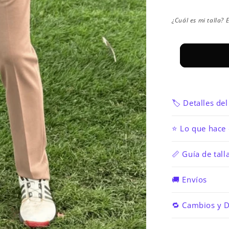
disponibl
¿Cuál es mi talla? E
🏷️ Detalles d
⭐ Lo que hace 
📏 Guía de tall
🚚 Envíos
🔁 Cambios y 