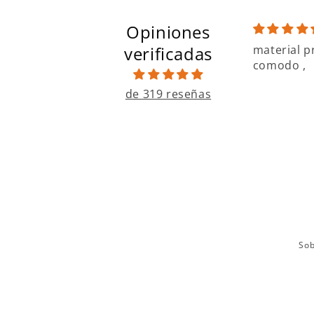
Opiniones
Muy cómodos
verificadas
material p
comodo ,
de 319 reseñas
Sob