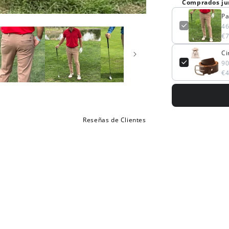
Comprados ju
Pa
4
€7
Ci
9
€4
Reseñas de Clientes