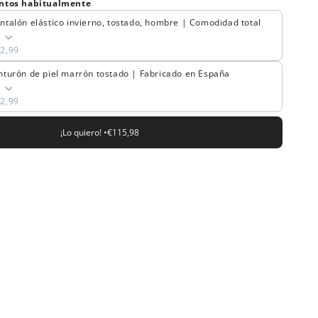
ntos habitualmente
ntalón elástico invierno, tostado, hombre | Comodidad total
6
2,99
nturón de piel marrón tostado | Fabricado en España
0
2,99
¡Lo quiero! •
€115,98