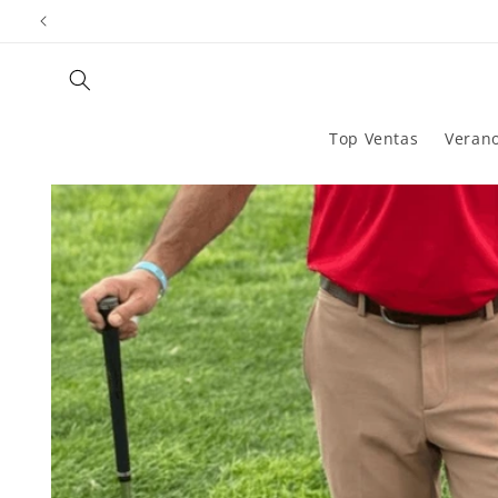
Ir
directamente
al contenido
Top Ventas
Veran
Ir
directamente
a la
información
del producto