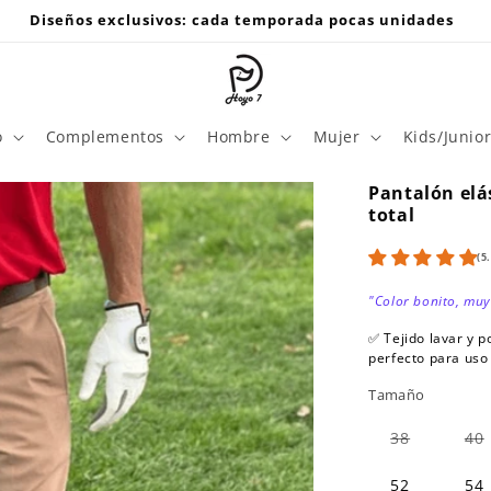
Diseños exclusivos: cada temporada pocas unidades
o
Complementos
Hombre
Mujer
Kids/Junio
Pantalón elá
total
(5
"Color bonito, muy
✅ Tejido lavar y 
perfecto para uso 
Tamaño
Variante
38
40
agotada
o
no
52
54