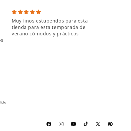
Muy finos estupendos para esta
Excelentes
tienda para esta temporada de
Todo genial, Vi
verano cómodos y prácticos
siempre dispue
os
cualquier duda
muy amable.
La ropa está f
cuidada al deta
Recomendable
dido
Facebook
Instagram
YouTube
TikTok
X
Pinterest