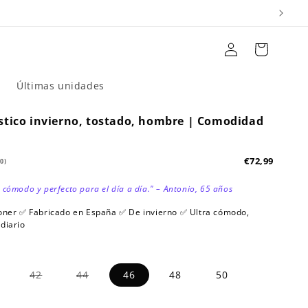
Iniciar
Carrito
sesión
r
Últimas unidades
stico invierno, tostado, hombre | Comodidad
€72,99
.0)
 cómodo y perfecto para el día a día." – Antonio, 65 años
poner ✅ Fabricado en España ✅ De invierno ✅ Ultra cómodo,
diario
Variante
Variante
Variante
42
44
46
48
50
agotada
agotada
agotada
o
o
o
no
no
no